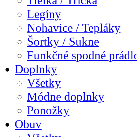
Tielka / Tričká
Legíny
Nohavice / Tepláky
Šortky / Sukne
Funkčné spodné prádl
Doplnky
Všetky
Módne doplnky
Ponožky
Obuv