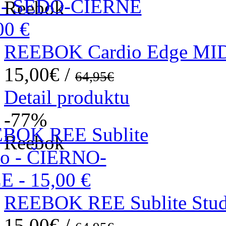
Reebok
REEBOK Cardio Edge MI
15,00€ /
64,95€
Detail produktu
-77
%
Reebok
REEBOK REE Sublite Stu
15,00€ /