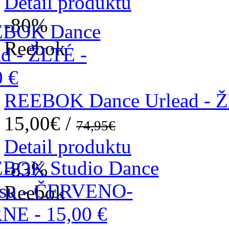
Detail produktu
-80
%
Reebok
REEBOK Dance Urlead - 
15,00€ /
74,95€
Detail produktu
-83
%
Reebok