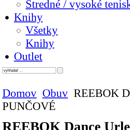
Stredné / vysoké tenis
Knihy
Všetky
Knihy
Outlet
Domov
Obuv
REEBOK Da
PUNČOVÉ
REEBOK Dance Urle