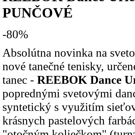
PUNČOVÉ
-80
%
Absolútna novinka na sveto
nové tanečné tenisky, urče
tanec -
REEBOK Dance Ur
poprednými svetovými dance
syntetický s využitím sieťo
krásnych pastelových farb
"otočným koliečkom" (turn