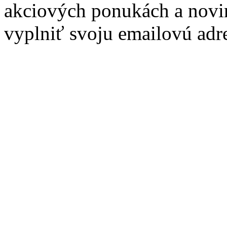
akciových ponukách a novin
vyplniť svoju emailovú adr