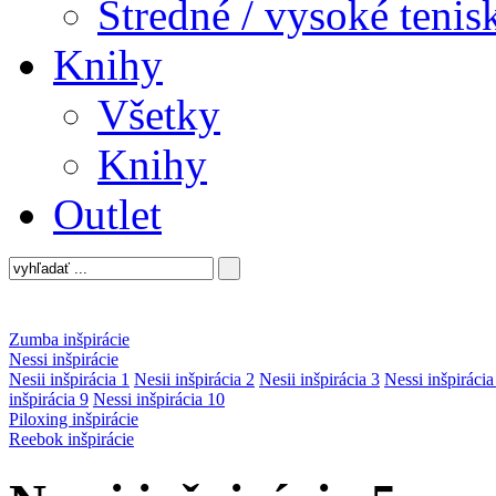
Stredné / vysoké tenis
Knihy
Všetky
Knihy
Outlet
Zumba inšpirácie
Nessi inšpirácie
Nesii inšpirácia 1
Nesii inšpirácia 2
Nesii inšpirácia 3
Nessi inšpirácia
inšpirácia 9
Nessi inšpirácia 10
Piloxing inšpirácie
Reebok inšpirácie