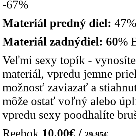
-67
%
Materiál predný diel:
47% 
Materiál zadnýdiel: 60
% B
Veľmi sexy topík - vynosít
materiál, vpredu jemne pri
možnosť zaviazať a stiahnuť
môže ostať voľný alebo úpl
vpredu sexy poodhalíte bruš
Reebok
10,00€ /
29,95€