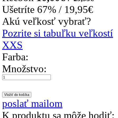
Ušetríte
67%
/
19,95€
Akú veľkosť vybrať?
Pozrite si tabuľku veľkostí
XXS
Farba:
Množstvo:
poslať mailom
K produktu sa môže hodiť: