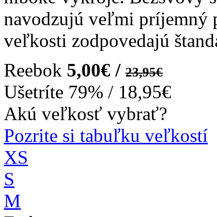
navodzujú veľmi príjemný po
veľkosti zodpovedajú štand
Reebok
5,00€ /
23,95€
Ušetríte
79%
/
18,95€
Akú veľkosť vybrať?
Pozrite si tabuľku veľkostí
XS
S
M