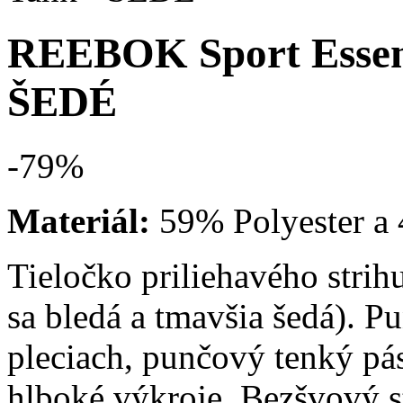
REEBOK Sport Essent
ŠEDÉ
-79
%
Materiál:
59% Polyester a
Tieločko priliehavého strih
sa bledá a tmavšia šedá). 
pleciach, punčový tenký pá
hlboké výkroje. Bezšvový st