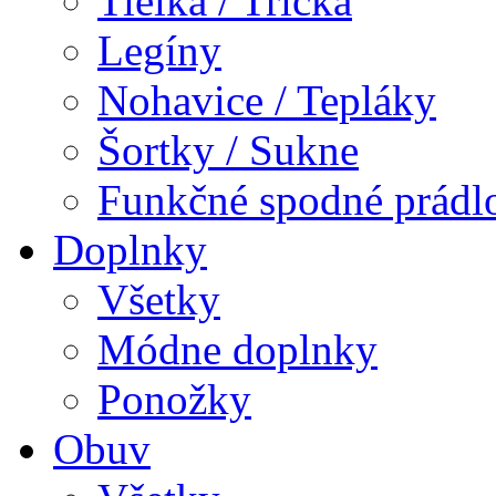
Tielka / Tričká
Legíny
Nohavice / Tepláky
Šortky / Sukne
Funkčné spodné prádl
Doplnky
Všetky
Módne doplnky
Ponožky
Obuv