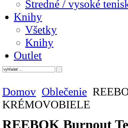
Stredné / vysoké tenis
Knihy
Všetky
Knihy
Outlet
Domov
Oblečenie
REEBOK
KRÉMOVOBIELE
REEBOK Burnout T