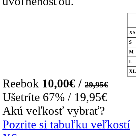
uvoľnenosťou.
XS
S
M
L
XL
Reebok
10,00€ /
29,95€
Ušetríte
67%
/
19,95€
Akú veľkosť vybrať?
Pozrite si tabuľku veľkostí