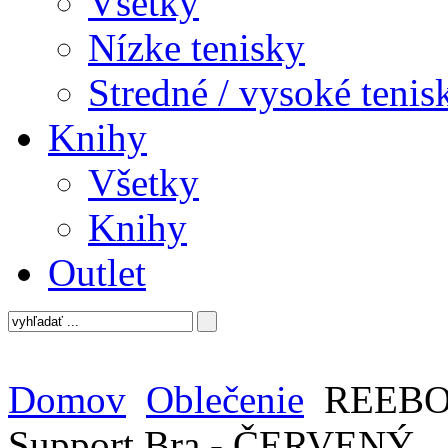
Všetky
Nízke tenisky
Stredné / vysoké tenis
Knihy
Všetky
Knihy
Outlet
Domov
Oblečenie
REEBOK
Support Bra - ČERVENÝ