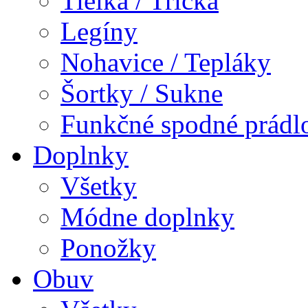
Tielka / Tričká
Legíny
Nohavice / Tepláky
Šortky / Sukne
Funkčné spodné prádl
Doplnky
Všetky
Módne doplnky
Ponožky
Obuv