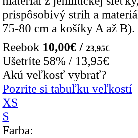
materiál z jemnučkej sieťk
prispôsobivý strih a materi
75-80 cm a košíky A až B).
Reebok
10,00€ /
23,95€
Ušetríte
58%
/
13,95€
Akú veľkosť vybrať?
Pozrite si tabuľku veľkostí
XS
S
Farba: